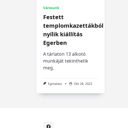
Városunk
Festett
templomkazettákból
nyílik kiállítás
Egerben
A tárlaton 13 alkotó
munkáját tekinthetik
meg.
Egrivalasz
Okt 28, 2023