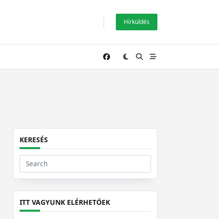
Hírküldés
KERESÉS
Search
for:
ITT VAGYUNK ELÉRHETŐEK