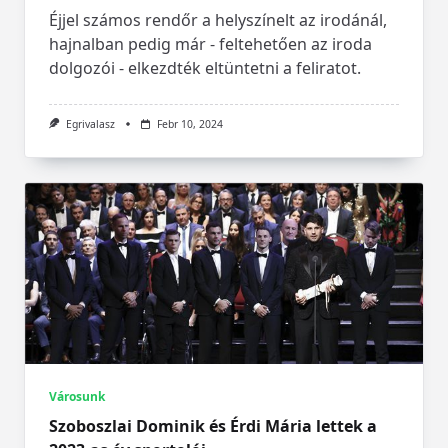
Éjjel számos rendőr a helyszínelt az irodánál,
hajnalban pedig már - feltehetően az iroda
dolgozói - elkezdték eltüntetni a feliratot.
Egrivalasz
Febr 10, 2024
Városunk
Szoboszlai Dominik és Érdi Mária lettek a