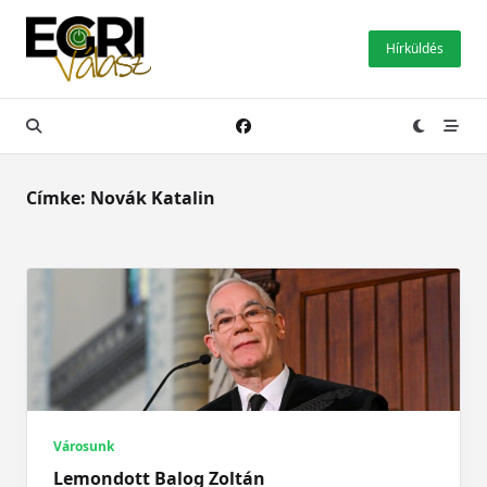
Skip
to
Hírküldés
content
Címke:
Novák Katalin
Városunk
Lemondott Balog Zoltán