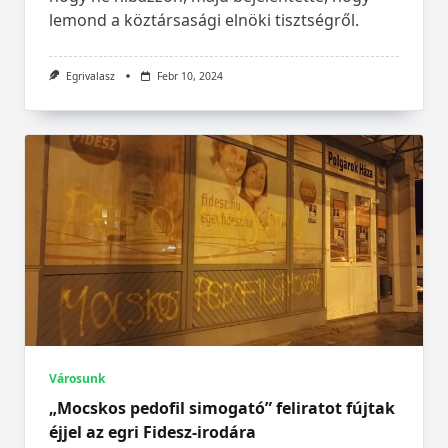
lemond a köztársasági elnöki tisztségről.
Egrivalasz
Febr 10, 2024
Városunk
„Mocskos pedofil simogató” feliratot fújtak
éjjel az egri Fidesz-irodára