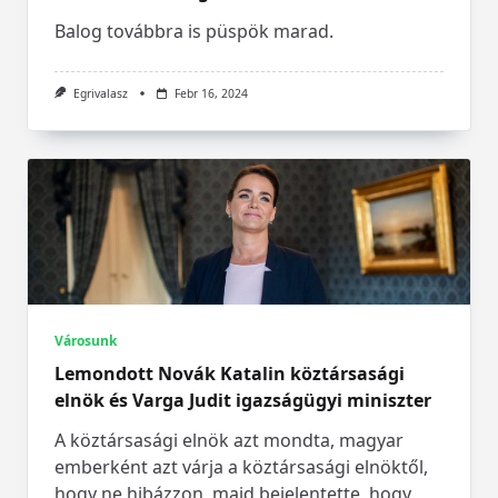
Balog továbbra is püspök marad.
Egrivalasz
Febr 16, 2024
Városunk
Lemondott Novák Katalin köztársasági
elnök és Varga Judit igazságügyi miniszter
A köztársasági elnök azt mondta, magyar
emberként azt várja a köztársasági elnöktől,
hogy ne hibázzon, majd bejelentette, hogy