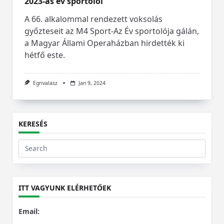
2023-as év sportolói
A 66. alkalommal rendezett voksolás
győzteseit az M4 Sport-Az Év sportolója gálán,
a Magyar Állami Operaházban hirdették ki
hétfő este.
Egrivalasz
Jan 9, 2024
KERESÉS
Search
for:
ITT VAGYUNK ELÉRHETŐEK
Email: