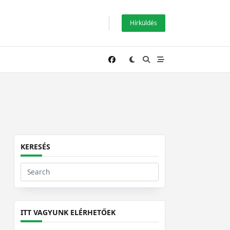
Hírküldés
KERESÉS
Search
for:
ITT VAGYUNK ELÉRHETŐEK