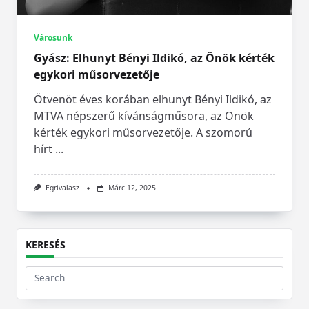
Városunk
Gyász: Elhunyt Bényi Ildikó, az Önök kérték
egykori műsorvezetője
Ötvenöt éves korában elhunyt Bényi Ildikó, az
MTVA népszerű kívánságműsora, az Önök
kérték egykori műsorvezetője. A szomorú
hírt
...
Egrivalasz
Márc 12, 2025
KERESÉS
Search
for: