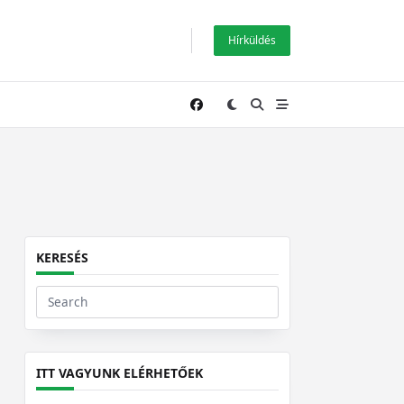
Hírküldés
KERESÉS
Search
for:
ITT VAGYUNK ELÉRHETŐEK