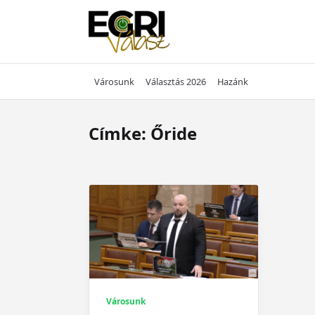
Skip
to
content
Városunk
Választás 2026
Hazánk
Címke:
Őride
Városunk