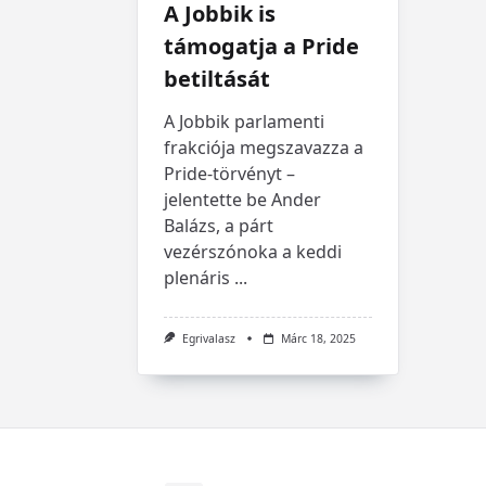
A Jobbik is
támogatja a Pride
betiltását
A Jobbik parlamenti
frakciója megszavazza a
Pride-törvényt –
jelentette be Ander
Balázs, a párt
vezérszónoka a keddi
plenáris
...
Egrivalasz
Márc 18, 2025