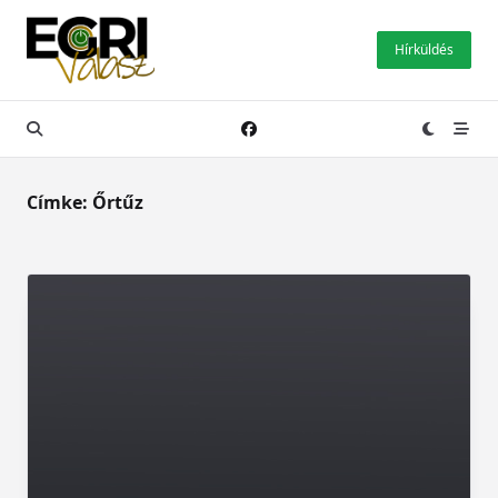
Skip
to
Hírküldés
content
Címke:
Őrtűz