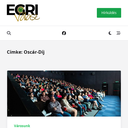
Skip
to
Hírküldés
content
Címke:
Oscár-Díj
Városunk