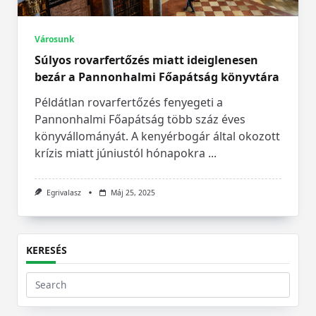
Városunk
Súlyos rovarfertőzés miatt ideiglenesen
bezár a Pannonhalmi Főapátság könyvtára
Példátlan rovarfertőzés fenyegeti a
Pannonhalmi Főapátság több száz éves
könyvállományát. A kenyérbogár által okozott
krízis miatt júniustól hónapokra
...
Egrivalasz
Máj 25, 2025
KERESÉS
Search
for: