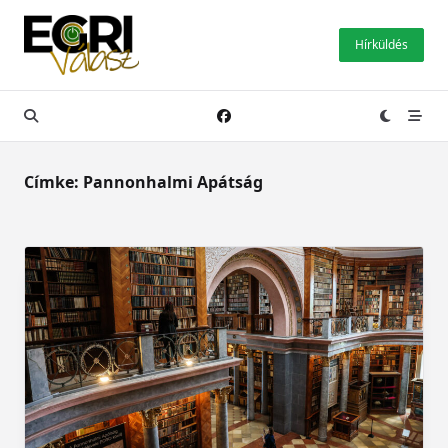
Skip
to
Hírküldés
content
Címke:
Pannonhalmi Apátság