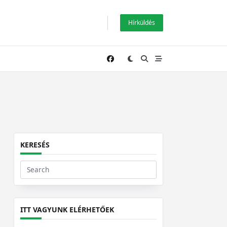
Hírküldés
KERESÉS
Search
for:
ITT VAGYUNK ELÉRHETŐEK