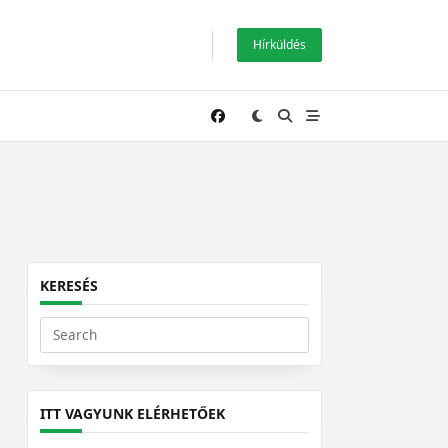
Hírküldés
KERESÉS
Search
for:
ITT VAGYUNK ELÉRHETŐEK