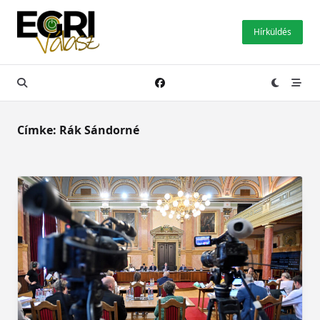
Skip
to
Hírküldés
content
Címke:
Rák Sándorné