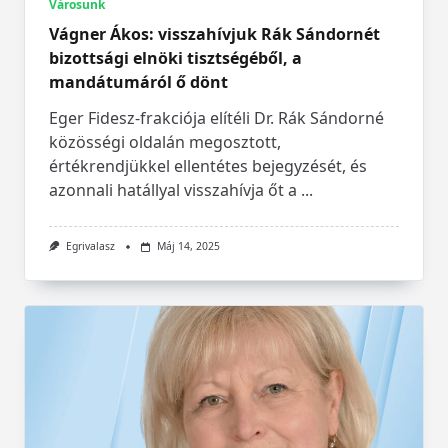
Városunk
Vágner Ákos: visszahívjuk Rák Sándornét
bizottsági elnöki tisztségéből, a
mandátumáról ő dönt
Eger Fidesz-frakciója elítéli Dr. Rák Sándorné
közösségi oldalán megosztott,
értékrendjükkel ellentétes bejegyzését, és
azonnali hatállyal visszahívja őt a
...
Egrivalasz
Máj 14, 2025