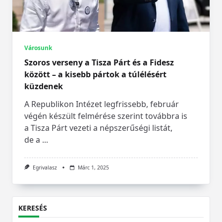
Városunk
Szoros verseny a Tisza Párt és a Fidesz
között – a kisebb pártok a túlélésért
küzdenek
A Republikon Intézet legfrissebb, február
végén készült felmérése szerint továbbra is
a Tisza Párt vezeti a népszerűségi listát,
de a
...
Egrivalasz
Márc 1, 2025
KERESÉS