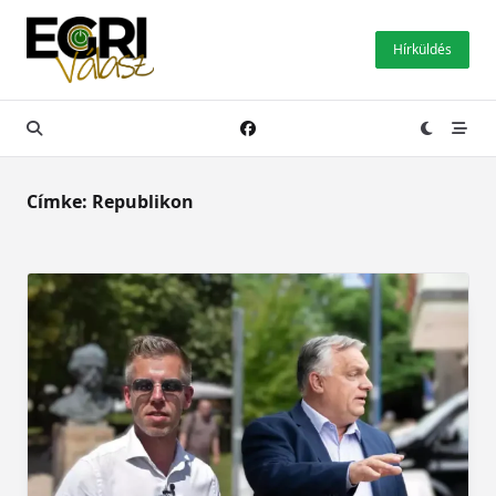
Skip
to
Hírküldés
content
Címke:
Republikon