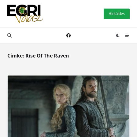
Skip
to
Hírküldés
content
Címke:
Rise Of The Raven