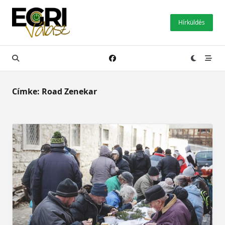
Skip
to
Hírküldés
content
Címke:
Road Zenekar