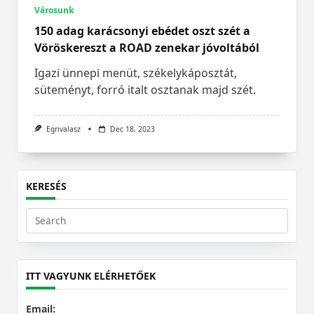
Városunk
150 adag karácsonyi ebédet oszt szét a
Vöröskereszt a ROAD zenekar jóvoltából
Igazi ünnepi menüt, székelykáposztát,
süteményt, forró italt osztanak majd szét.
Egrivalasz
Dec 18, 2023
KERESÉS
Search
for:
ITT VAGYUNK ELÉRHETŐEK
Email: