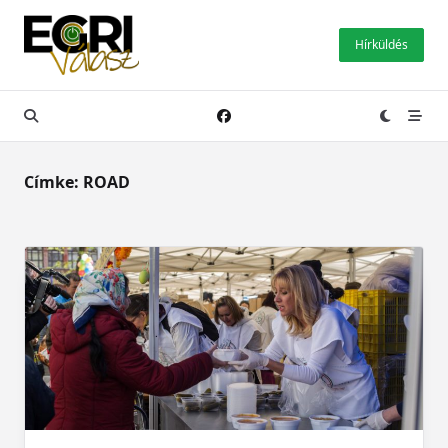
Skip
to
Hírküldés
content
Címke:
ROAD