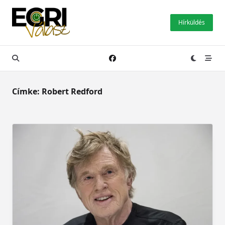
Skip
to
Hírküldés
content
Címke:
Robert Redford