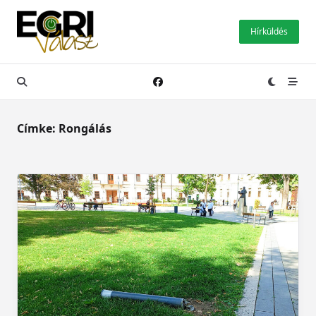
Skip
to
Hírküldés
content
Címke:
Rongálás