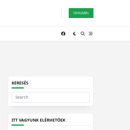
Hírküldés
KERESÉS
Search
for:
ITT VAGYUNK ELÉRHETŐEK