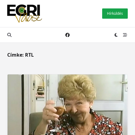
Skip
to
Hírküldés
content
Címke:
RTL