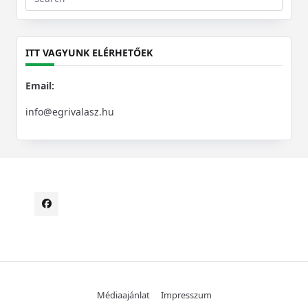
Search
for:
ITT VAGYUNK ELÉRHETŐEK
Email:
info@egrivalasz.hu
Médiaajánlat
Impresszum