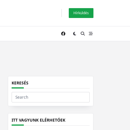
Hírküldés
KERESÉS
Search
for:
ITT VAGYUNK ELÉRHETŐEK