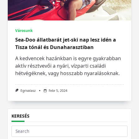
Városunk
Sea-Doo állatbarát jet-ski nap lesz idén a
Tisza tónál és Dunaharasztiban
A kedvencek hazánkban is egyre gyakrabban
aktív résztvevői a nyári, vízparti családi
hétvégéknek, vagy hosszabb nyaralásoknak.
Egrivalasz
Febr 5, 2024
KERESÉS
Search