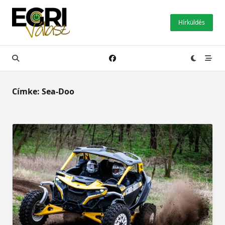
Skip
to
Hírküldés
content
Címke:
Sea-Doo