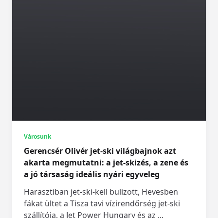
Városunk
Gerencsér Olivér jet-ski világbajnok azt
akarta megmutatni: a jet-skizés, a zene és
a jó társaság ideális nyári egyveleg
Harasztiban jet-ski-kell bulizott, Hevesben
fákat ültet a Tisza tavi vízirendőrség jet-ski
szállítója, a Jet Power Hungary és az
...