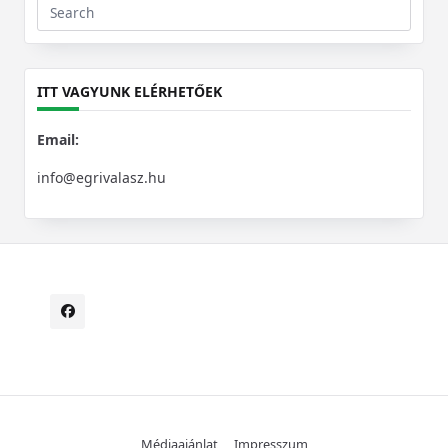
Search
for:
ITT VAGYUNK ELÉRHETŐEK
Email:
info@egrivalasz.hu
Médiaajánlat
Impresszum