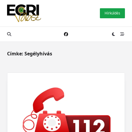
Skip
to
Hírküldés
content
Címke:
Segélyhívás