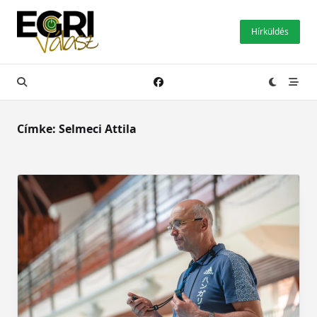
Skip
to
Hírküldés
content
Címke:
Selmeci Attila