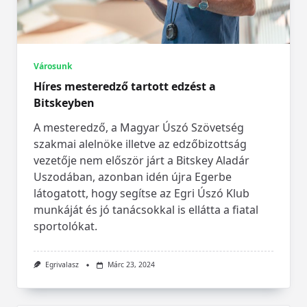
Városunk
Híres mesteredző tartott edzést a
Bitskeyben
A mesteredző, a Magyar Úszó Szövetség
szakmai alelnöke illetve az edzőbizottság
vezetője nem először járt a Bitskey Aladár
Uszodában, azonban idén újra Egerbe
látogatott, hogy segítse az Egri Úszó Klub
munkáját és jó tanácsokkal is ellátta a fiatal
sportolókat.
Egrivalasz
Márc 23, 2024