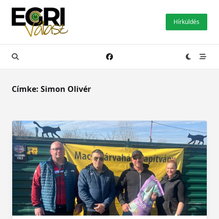
Skip
to
Hírküldés
content
Címke:
Simon Olivér