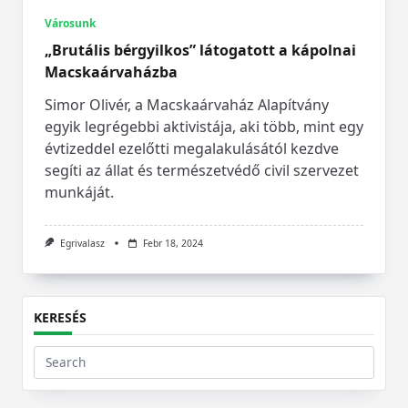
Városunk
„Brutális bérgyilkos” látogatott a kápolnai
Macskaárvaházba
Simor Olivér, a Macskaárvaház Alapítvány
egyik legrégebbi aktivistája, aki több, mint egy
évtizeddel ezelőtti megalakulásától kezdve
segíti az állat és természetvédő civil szervezet
munkáját.
Egrivalasz
Febr 18, 2024
KERESÉS
Search
for: