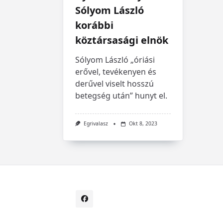
Sólyom László
korábbi
köztársasági elnök
Sólyom László „óriási
erővel, tevékenyen és
derűvel viselt hosszú
betegség után” hunyt el.
Egrivalasz
Okt 8, 2023