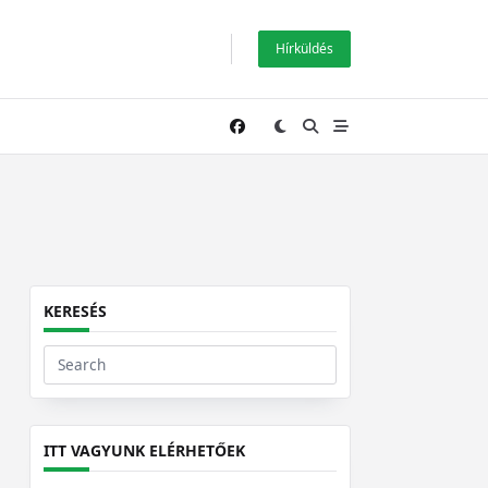
Hírküldés
KERESÉS
Search
for:
ITT VAGYUNK ELÉRHETŐEK