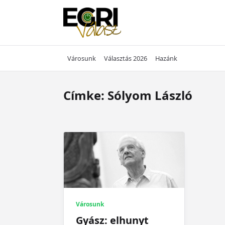
Skip
to
content
Városunk
Választás 2026
Hazánk
Címke:
Sólyom László
Városunk
Gyász: elhunyt