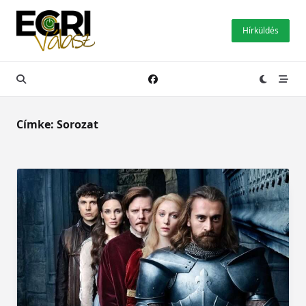
Skip
to
Hírküldés
content
Címke:
Sorozat