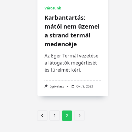
Városunk
Karbantartás:
mától nem üzemel
a strand termál
medencéje
Az Eger Termál vezetése
a látogatók megértését
és türelmét kéri.
Egrivalasz
Okt 9, 2023
1
2