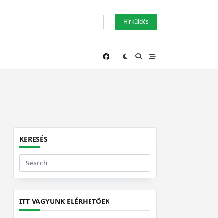
Hírküldés
KERESÉS
Search
for:
ITT VAGYUNK ELÉRHETŐEK