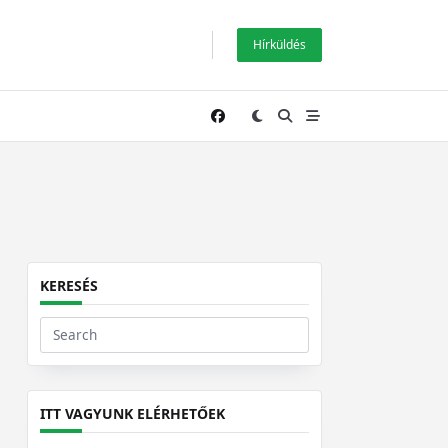
Hírküldés
KERESÉS
Search
for:
ITT VAGYUNK ELÉRHETŐEK