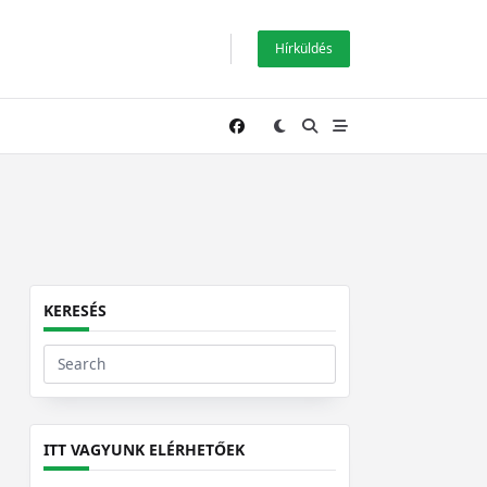
Hírküldés
KERESÉS
Search
for:
ITT VAGYUNK ELÉRHETŐEK