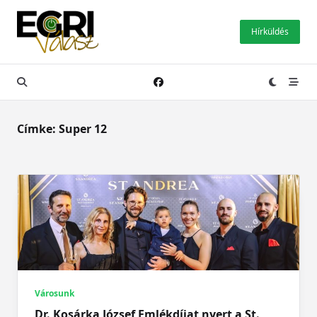
Skip
to
Hírküldés
content
Címke:
Super 12
Városunk
Dr. Kosárka József Emlékdíjat nyert a St.