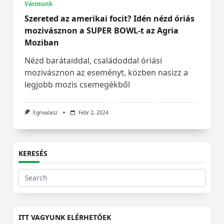
Városunk
Szereted az amerikai focit? Idén nézd óriás
mozivásznon a SUPER BOWL-t az Agria
Moziban
Nézd barátaiddal, családoddal óriási
mozivásznon az eseményt, közben nasizz a
legjobb mozis csemegékből
Egrivalasz
Febr 2, 2024
KERESÉS
Search
for:
ITT VAGYUNK ELÉRHETŐEK