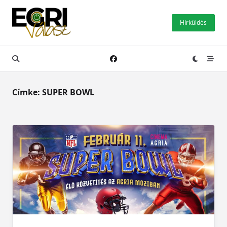
Skip
to
Hírküldés
content
Címke:
SUPER BOWL