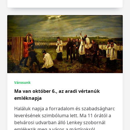
Városunk
Ma van október 6., az aradi vértanúk
emléknapja
Haláluk napja a forradalom és szabadságharc
leverésének szimbóluma lett. Ma 11 órától a
belvárosi udvarban álló Lenkey szobornál
emlékezik meg a város a mártírokról.