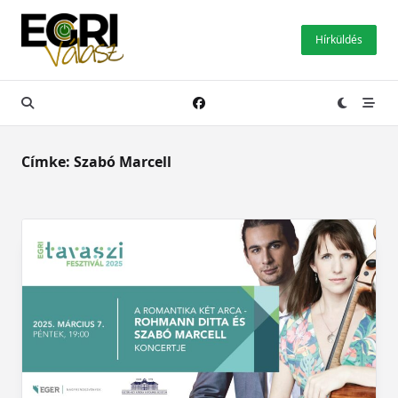
Skip
to
Hírküldés
content
Címke:
Szabó Marcell