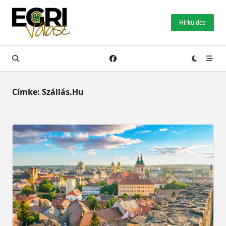
Skip
to
Hírküldés
content
Címke:
Szállás.hu