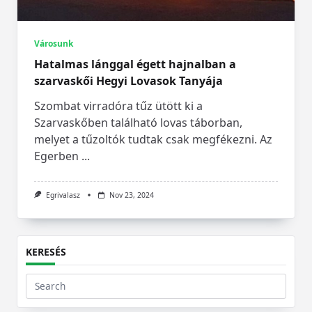
Városunk
Hatalmas lánggal égett hajnalban a
szarvaskői Hegyi Lovasok Tanyája
Szombat virradóra tűz ütött ki a
Szarvaskőben található lovas táborban,
melyet a tűzoltók tudtak csak megfékezni. Az
Egerben
...
Egrivalasz
Nov 23, 2024
KERESÉS
Search
for: