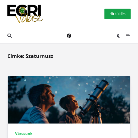
Skip
to
Hírküldés
content
Címke:
Szaturnusz
Városunk