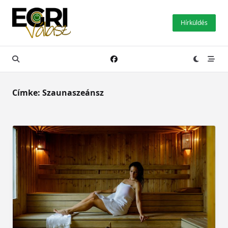
Skip
to
Hírküldés
content
Címke:
Szaunaszeánsz