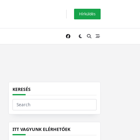
Hírküldés
KERESÉS
Search
for:
ITT VAGYUNK ELÉRHETŐEK