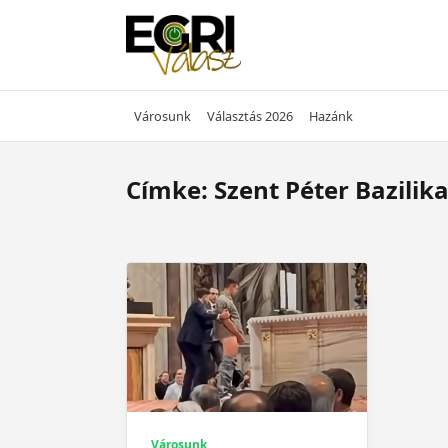
Skip
to
content
Városunk
Választás 2026
Hazánk
Címke:
Szent Péter Bazilik
Városunk