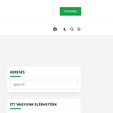
Hírküldés
KERESÉS
Search
for:
ITT VAGYUNK ELÉRHETŐEK