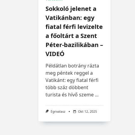
Sokkoló jelenet a
Vatikánban: egy
fiatal férfi levizelte
a főoltárt a Szent
Péter-bazilikában –
VIDEÓ
Példátlan botrány rázta
meg péntek reggel a
Vatikánt: egy fiatal férfi
több száz döbbent
turista és hívő szeme
...
Egrivalasz
Okt 12, 2025