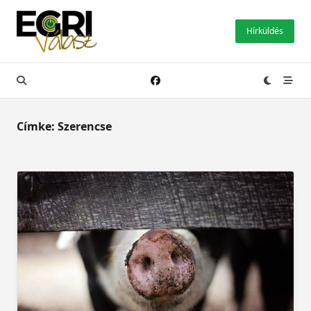
Skip
to
Hírküldés
content
Címke:
Szerencse