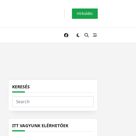
Hírküldés
KERESÉS
Search
for:
ITT VAGYUNK ELÉRHETŐEK