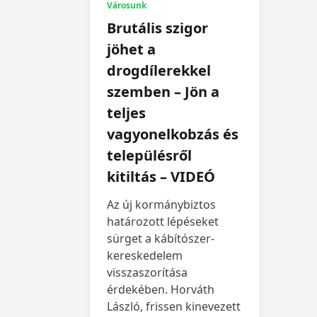
Városunk
Brutális szigor
jöhet a
drogdílerekkel
szemben – Jön a
teljes
vagyonelkobzás és
településről
kitiltás – VIDEÓ
Az új kormánybiztos
határozott lépéseket
sürget a kábítószer-
kereskedelem
visszaszorítása
érdekében. Horváth
László, frissen kinevezett