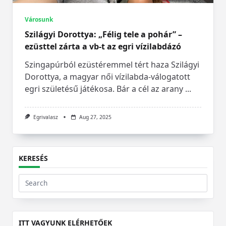
Városunk
Szilágyi Dorottya: „Félig tele a pohár” –
ezüsttel zárta a vb-t az egri vízilabdázó
Szingapúrból ezüstéremmel tért haza Szilágyi
Dorottya, a magyar női vízilabda-válogatott
egri születésű játékosa. Bár a cél az arany
...
Egrivalasz
Aug 27, 2025
KERESÉS
Search
for:
ITT VAGYUNK ELÉRHETŐEK