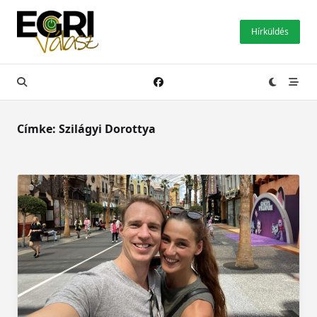
Skip
to
Hírküldés
content
Címke:
Szilágyi Dorottya