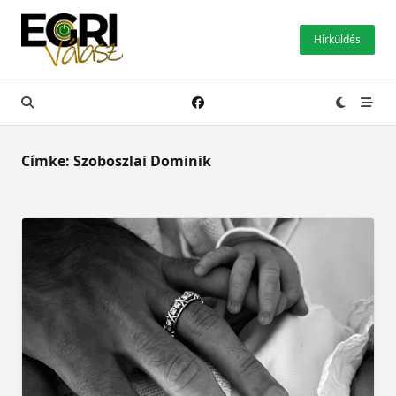
Skip
to
Hírküldés
content
Címke:
Szoboszlai Dominik