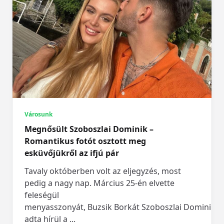
Városunk
Megnősült Szoboszlai Dominik –
Romantikus fotót osztott meg
esküvőjükről az ifjú pár
Tavaly októberben volt az eljegyzés, most
pedig a nagy nap. Március 25-én elvette
feleségül
menyasszonyát, Buzsik Borkát Szoboszlai Dominik,
adta hírül a
...