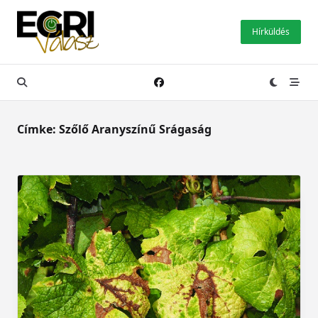
Skip
to
Hírküldés
content
Címke:
Szőlő Aranyszínű Srágaság