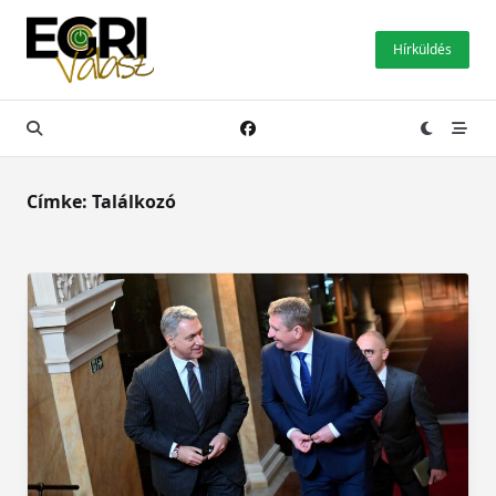
Skip
to
Hírküldés
content
Címke:
Találkozó