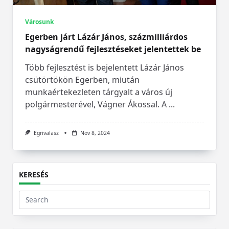
Városunk
Egerben járt Lázár János, százmilliárdos
nagyságrendű fejlesztéseket jelentettek be
Több fejlesztést is bejelentett Lázár János
csütörtökön Egerben, miután
munkaértekezleten tárgyalt a város új
polgármesterével, Vágner Ákossal. A
...
Egrivalasz
Nov 8, 2024
KERESÉS
Search
for: