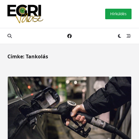
Skip
to
Hírküldés
content
Címke:
Tankolás