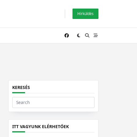
Hírküldés
KERESÉS
Search
for:
ITT VAGYUNK ELÉRHETŐEK