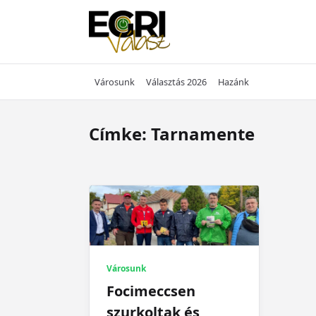
Skip
to
content
Városunk
Választás 2026
Hazánk
Címke:
Tarnamente
Városunk
Focimeccsen
szurkoltak és