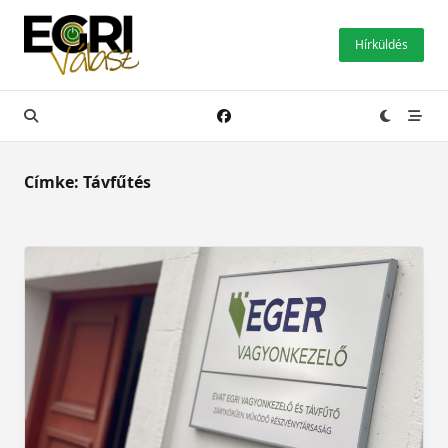
Skip
to
Hírküldés
content
Címke:
Távfűtés