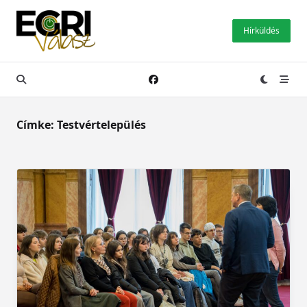
Skip
to
Hírküldés
content
Címke:
Testvértelepülés