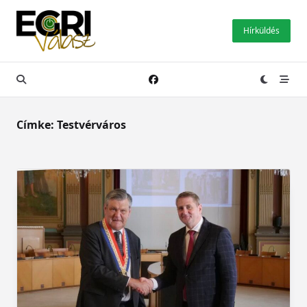
Skip
to
Hírküldés
content
Címke:
Testvérváros